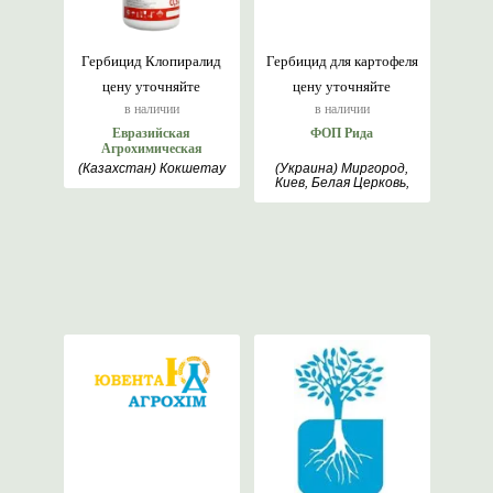
Гербицид Клопиралид
Гербицид для картофеля
цену уточняйте
цену уточняйте
в наличии
в наличии
Евразийская
ФОП Рида
Агрохимическая
Компания
(Казахстан) Кокшетау
(Украина) Миргород,
Киев, Белая Церковь,
Полтава