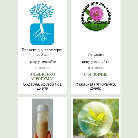
Промекс д.в. прометрин
500 г/л
Глифовит
цену уточняйте
цену уточняйте
в наличии
в наличии
АЛЬЯНС ЕКО
СФГ ЗОРЯНЕ
АГРОГУМАТ
(Украина) Кривой Рог,
(Украина) Пятихатки,
Днепр
Днепр