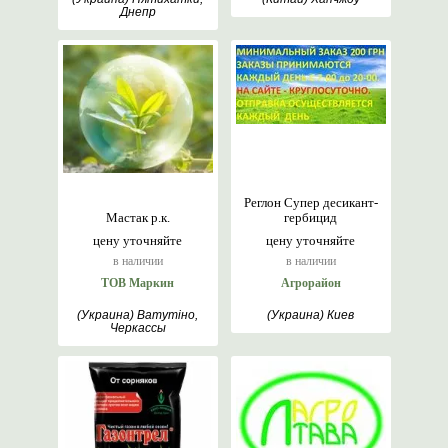
Днепр
Реглон Супер десикант-
Мастак р.к.
гербицид
цену уточняйте
цену уточняйте
в наличии
в наличии
ТОВ Маркин
Агрорайон
(Украина) Ватутіно,
(Украина) Киев
Черкассы