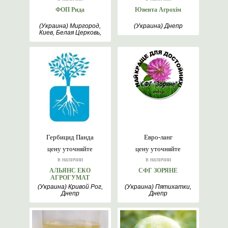
ФОП Рида
Ювента Агрохім
(Украина) Миргород,
(Украина) Днепр
Киев, Белая Церковь,
Полтава
Гербицид Панда
Евро-ланг
цену уточняйте
цену уточняйте
в наличии
в наличии
АЛЬЯНС ЕКО
СФГ ЗОРЯНЕ
АГРОГУМАТ
(Украина) Кривой Рог,
(Украина) Пятихатки,
Днепр
Днепр