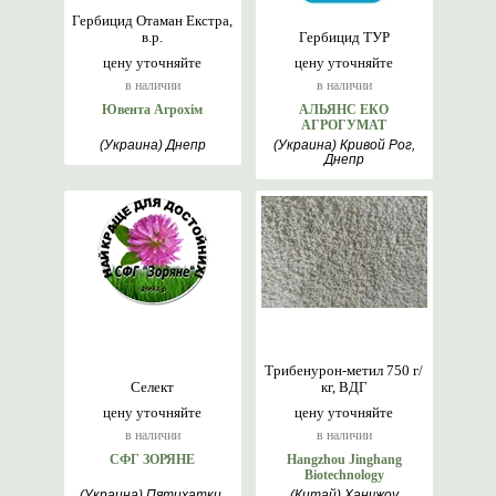
Гербицид Отаман Екстра,
в.р.
Гербицид ТУР
цену уточняйте
цену уточняйте
в наличии
в наличии
Ювента Агрохім
АЛЬЯНС ЕКО
АГРОГУМАТ
(Украина) Днепр
(Украина) Кривой Рог,
Днепр
Трибенурон-метил 750 г/
Селект
кг, ВДГ
цену уточняйте
цену уточняйте
в наличии
в наличии
СФГ ЗОРЯНЕ
Hangzhou Jinghang
Biotechnology
(Украина) Пятихатки,
(Китай) Ханчжоу