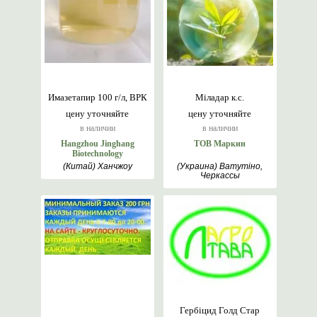
Имазетапир 100 г/л, ВРК
Міладар к.с.
цену уточняйте
цену уточняйте
в наличии
в наличии
Hangzhou Jinghang
ТОВ Маркин
Biotechnology
(Китай) Ханчжоу
(Украина) Ватутіно,
Черкассы
Гербіцид Голд Стар