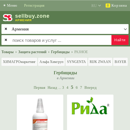
✶
Меню
Регистрация
Корзина
0
sell
buy
.zone
АРМЕНИЯ
✕
✕
Товары
›
Защита растений
›
Гербициды
›
РАЗНОЕ
ХИМАГРОмаркетинг
Альфа Химгруп
SYNGENTA
RIJK ZWAAN
BAYER
Гербициды
в Армении
5
Первая
Назад
...
3
4
6
7
Вперед