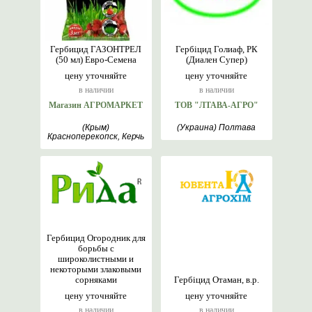
Гербицид ГАЗОНТРЕЛ
Гербіцид Голиаф, РК
(50 мл) Евро-Семена
(Диален Супер)
цену уточняйте
цену уточняйте
в наличии
в наличии
Магазин АГРОМАРКЕТ
ТОВ "ЛТАВА-АГРО"
(Крым)
(Украина) Полтава
Красноперекопск, Керчь
Гербицид Огородник для
борьбы с
широколистными и
некоторыми злаковыми
сорняками
Гербіцид Отаман, в.р.
цену уточняйте
цену уточняйте
в наличии
в наличии