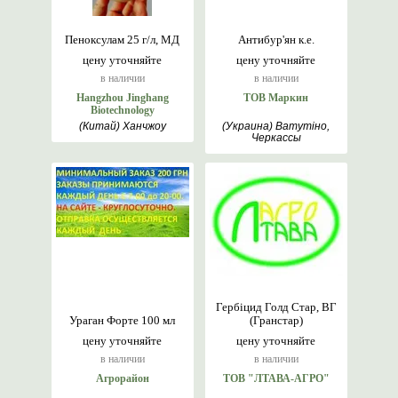
Пеноксулам 25 г/л, МД
Антибур'ян к.е.
цену уточняйте
цену уточняйте
в наличии
в наличии
Hangzhou Jinghang
ТОВ Маркин
Biotechnology
(Китай) Ханчжоу
(Украина) Ватутіно,
Черкассы
Гербіцид Голд Стар, ВГ
Ураган Форте 100 мл
(Гранстар)
цену уточняйте
цену уточняйте
в наличии
в наличии
Агрорайон
ТОВ "ЛТАВА-АГРО"