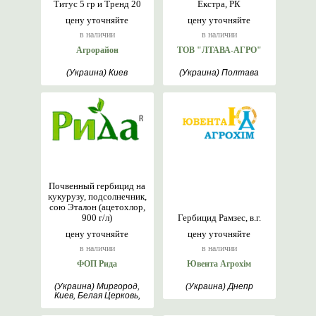
Титус 5 гр и Тренд 20
Екстра, РК
цену уточняйте
цену уточняйте
в наличии
в наличии
Агрорайон
ТОВ "ЛТАВА-АГРО"
(Украина) Киев
(Украина) Полтава
Почвенный гербицид на
кукурузу, подсолнечник,
сою Эталон (ацетохлор,
900 г/л)
Гербицид Рамзес, в.г.
цену уточняйте
цену уточняйте
в наличии
в наличии
ФОП Рида
Ювента Агрохім
(Украина) Миргород,
(Украина) Днепр
Киев, Белая Церковь,
Полтава