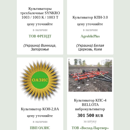
Культиваторы
трехбалочные SYNKRO
1003 / 1003 K / 1003 T
Культиватор КПН-3.0
цену уточняйте
цену уточняйте
в наличии
в наличии
ТОВ ФРЕНДТ
AgroblicPlus
(Украина) Винница,
(Украина) Белая
Запорожье
Церковь, Киев
Культиватор КПС-4
BELLOTA
Культиватор КОН-2,8А
виброкультиватор
301 500
цену уточняйте
RUB
за штуку
в наличии
ПВП ОАЗИС
ТОВ «Восход-Партнер»