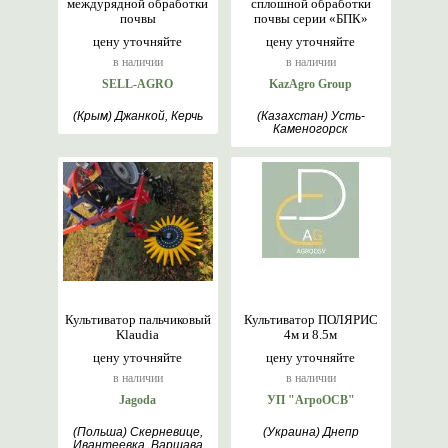
междурядной обработки
сплошной обработки
почвы
почвы серии «БПК»
цену уточняйте
цену уточняйте
в наличии
в наличии
SELL-AGRO
KazAgro Group
(Крым) Джанкой, Керчь
(Казахстан) Усть-
Каменогорск
Культиватор пальчиковый
Культиватор ПОЛЯРИС
Klaudia
4м и 8.5м
цену уточняйте
цену уточняйте
в наличии
в наличии
Jagoda
УП "АгроОСВ"
(Польша) Скерневице,
(Украина) Днепр
Ивантеевка, Варшава