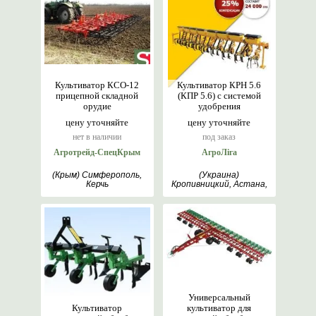
Культиватор КСО-12
Культиватор КРН 5.6
прицепной складной
(КПР 5.6) с системой
орудие
удобрения
цену уточняйте
цену уточняйте
нет в наличии
под заказ
Агротрейд-СпецКрым
АгроЛіга
(Крым) Симферополь,
(Украина)
Керчь
Кропивницкий, Астана,
Липецк
Универсальный
Культиватор
культиватор для