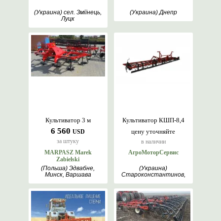
(Украина) сел. Зміїнець,
(Украина) Днепр
Луцк
Культиватор 3 м
Культиватор КШП-8,4
6 560
цену уточняйте
USD
за штуку
в наличии
MARPASZ Marek
АгроМоторСервис
Zabielski
(Польша) Эдвабне,
(Украина)
Минск, Варшава
Староконстантинов,
Хмельницкий