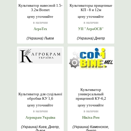
Культиватор навесной 1.5-
Культиваторы прицепные
3.2м Bomet
КП - 8 и 12м
цену уточняйте
цену уточняйте
в наличии
в наличии
АгроТех
УП "АгроОСВ"
(Украина) Львов
(Украина) Днепр
Культиватор
Культиватор для суцільної
универсальный
обробки КУ 1,6
прицепной КУ-6,2
цену уточняйте
цену уточняйте
в наличии
в наличии
Агрокрам Україна
Нікіта-Ром
(Украина) Киев, Днепр,
(Украина) Каменское,
Львов
Днепр