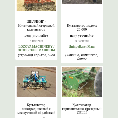
ШИЛЛИНГ -
Интенсивный стерневой
Культиватор модель
культиватор
25.000
цену уточняйте
цену уточняйте
в наличии
в наличии
LOZOVA MACHINERY /
ДніпроВагонМаш
ЛОЗОВСКИЕ МАШИНЫ
(Украина) Харьков, Киев
(Украина) Каменское,
Днепр
Культиватор
Культиватор
виноградниковый с
горизонтально-фрезерный
межкустовой обработкой
CELLI