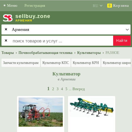
✶
Меню
Регистрация
Корзина
0
sell
buy
.zone
АРМЕНИЯ
✕
✕
Товары
›
Почвообрабатывающая техника
›
Культиваторы
›
РАЗНОЕ
Запчасти культиваторам
Культиватор КПС
Культиватор КРН
Культиватор широк
Культиватор
в Армении
1
2
3
4
5
...
Вперед