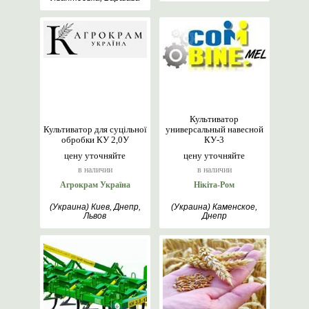
Культиватор
Культиватор для суцільної
универсальный навесной
обробки КУ 2,0У
КУ-3
цену уточняйте
цену уточняйте
в наличии
в наличии
Агрокрам Україна
Нікіта-Ром
(Украина) Киев, Днепр,
(Украина) Каменское,
Львов
Днепр