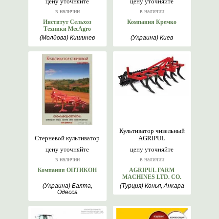
цену уточняйте
цену уточняйте
в наличии
в наличии
Институт Сельхоз
Компания Кремко
Техники MecAgro
(Молдова) Кишинев
(Украина) Киев
Культиватор чизельный
Стерневой культиватор
AGRIPUL
цену уточняйте
цену уточняйте
в наличии
в наличии
Компания ОПТИКОН
AGRIPUL FARM
MACHINES LTD. CO.
(Украина) Балта,
(Турция) Конья, Анкара
Одесса