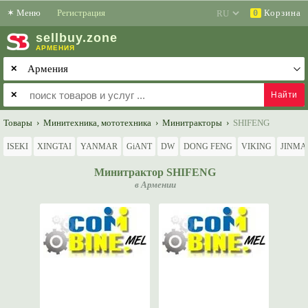
✶
Меню
Регистрация
Корзина
0
sell
buy
.zone
АРМЕНИЯ
✕
✕
Товары
›
Минитехника, мототехника
›
Минитракторы
›
SHIFENG
ISEKI
XINGTAI
YANMAR
GiANT
DW
DONG FENG
VIKING
JINMA
Минитрактор SHIFENG
в Армении