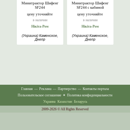
Минитрактор Шифенг
Минитрактор Шифенг
SF244
SF244 с кабиной
цену уточняйте
цену уточняйте
в наличии
в наличии
Нікіта-Ром
Нікіта-Ром
(Украина) Каменское,
(Украина) Каменское,
Днепр
Днепр
Главная
—
Реклама
—
Партнерство
—
Контакты портала
Пользовательское соглашение
✶
Политика конфиденциальности
Украина
Казахстан
Беларусь
2009-2026 © All Rights Reserved