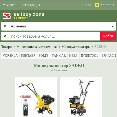
✶
Меню
Регистрация
Корзина
0
sell
buy
.zone
АРМЕНИЯ
✕
✕
Товары
›
Минитехника, мототехника
›
Мотокультиваторы
›
SADKO
VORSKLA
КЕНТАВР
FORTE
YANMAR
НЕВА
INTERTOOL
БРИГАДИ
Мотокультиватор SADKO
в Армении