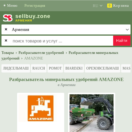
✶
Меню
Регистрация
Корзина
0
sell
buy
.zone
АРМЕНИЯ
✕
✕
Товары
›
Разбрасыватели удобрений
›
Разбрасыватели минеральных
удобрений
›
AMAZONE
ЛИДСЕЛЬМАШ
RAUCH
POMOT
BIARDZKI
ОРЕХОВСЕЛЬМАШ
MASC
Разбрасыватель минеральных удобрений AMAZONE
в Армении