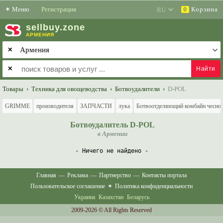
✶
Меню
Регистрация
Корзина
0
sell
buy
.zone
АРМЕНИЯ
✕
✕
Товары
›
Техника для овощеводства
›
Ботвоудалители
›
D-POL
GRIMME
производителя
ЗАПЧАСТИ
лука
Ботвоотделяющий комбайн чесно
Ботвоудалитель D-POL
в Армении
- Ничего не найдено -
Главная
—
Реклама
—
Партнерство
—
Контакты портала
Пользовательское соглашение
✶
Политика конфиденциальности
Украина
Казахстан
Беларусь
2009-2026 © All Rights Reserved