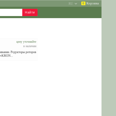
0
Корзина
цену уточняйте
в наличии
живании. Редукторы роторов
в «KRON...