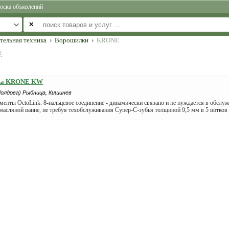
оска объявлений
✕
тельная техника
›
Ворошилки
›
KRONE
E
ка KRONE KW
олдова) Рыбница, Кишинев
менты OctoLink: 8-пальцевое соединение - динамически связано и не нуждается в обслу
масляной ванне, не требуя техобслуживания Супер-С-зубья толщиной 9,5 мм в 5 витко