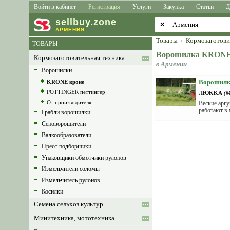
Войти в кабинет
Регистрация
Услуги
Закупка
Статьи
Д
sell
buy
.zone
✕
АРМЕНИЯ
Товары
›
Кормозаготови
ТОВАРЫ
Ворошилка KRON
Кормозаготовительная техника
в Армении
Ворошилки
Ворошил
KRONE кроне
PÖTTINGER петтингер
ЛЮKKА
(М
От производителя
Веские аргу
работают в 
Грабли ворошилки
Сеноворошители
Валкообразователи
Пресс-подборщики
Упаковщики обмотчики рулонов
Измельчители соломы
Измельчитель рулонов
Косилки
Семена сельхоз культур
Минитехника, мототехника