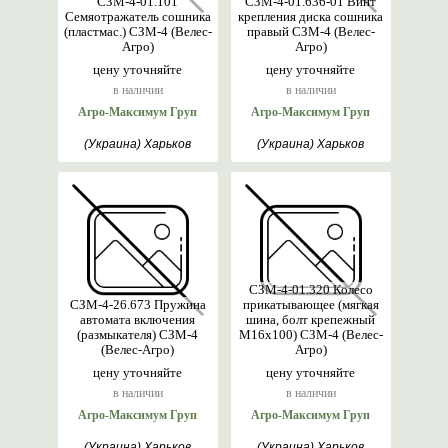
СЗМ-4-01.101
СЗМ-4-01.636-01 Винт
Семяотражатель сошника
крепления диска сошника
(пластмас.) СЗМ-4 (Велес-
правый СЗМ-4 (Велес-
Агро)
Агро)
цену уточняйте
цену уточняйте
в наличии
в наличии
Агро-Максимум Груп
Агро-Максимум Груп
(Украина) Харьков
(Украина) Харьков
СЗМ-4-01.320 Колесо
СЗМ-4-26.673 Пружина
прикатывающее (мягкая
автомата включения
шина, болт крепежный
(размыкателя) СЗМ-4
М16х100) СЗМ-4 (Велес-
(Велес-Агро)
Агро)
цену уточняйте
цену уточняйте
в наличии
в наличии
Агро-Максимум Груп
Агро-Максимум Груп
(Украина) Харьков
(Украина) Харьков