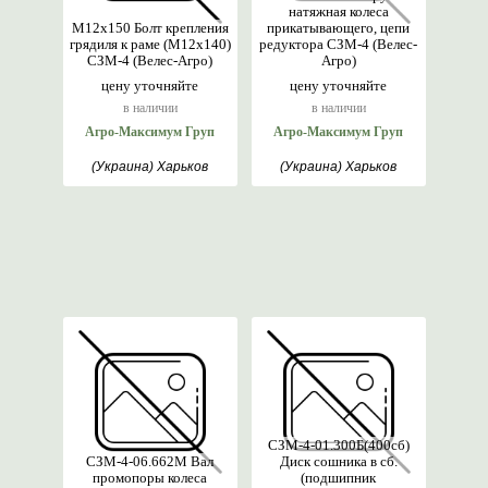
натяжная колеса
М12х150 Болт крепления
прикатывающего, цепи
грядиля к раме (М12х140)
редуктора СЗМ-4 (Велес-
СЗМ-4 (Велес-Агро)
Агро)
цену уточняйте
цену уточняйте
в наличии
в наличии
Агро-Максимум Груп
Агро-Максимум Груп
(Украина) Харьков
(Украина) Харьков
СЗМ-4-01.300Б(400сб)
СЗМ-4-06.662М Вал
Диск сошника в сб.
промопоры колеса
(подшипник