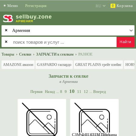
✶
Меню
Регистрация
Корзина
0
sell
buy
.zone
АРМЕНИЯ
✕
✕
Товары
›
Сеялки
›
ЗАПЧАСТИ к сеялкам
›
РАЗНОЕ
AMAZONE амазон
GASPARDO гаспардо
GREAT PLAINS грейт плейнс
HORS
Запчасти к сеялке
в Армении
10
Первая
Назад
...
8
9
11
12
...
Вперед
СЗМ-4-01.631М Пружина