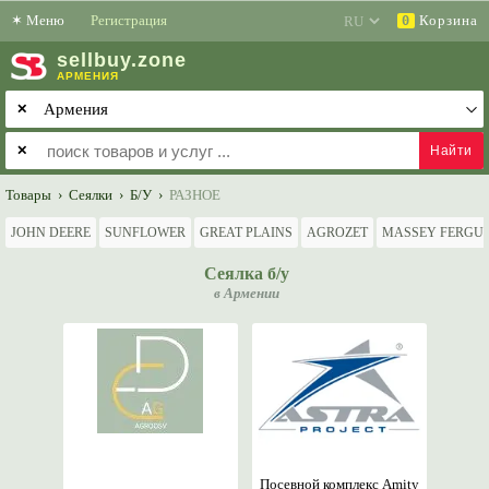
✶
Меню
Регистрация
Корзина
0
sell
buy
.zone
АРМЕНИЯ
✕
✕
Товары
›
Сеялки
›
Б/У
›
РАЗНОЕ
JOHN DEERE
SUNFLOWER
GREAT PLAINS
AGROZET
MASSEY FERGU
Сеялка б/у
в Армении
Посевной комплекс Аmity