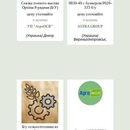
Сеялка точного высева
9830-40 с бункером 9920-
Optima 8-рядная (Б/У)
335 б/у
цену уточняйте
цену уточняйте
в наличии
в наличии
УП "АгроОСВ"
ASTRA GROUP
(Украина) Днепр
(Украина)
Верхньодніпровськ,
Чабани, Киев
Б/у сельхозтехника из