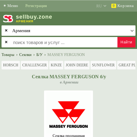
✶
Меню
Регистрация
Корзина
0
sell
buy
.zone
АРМЕНИЯ
✕
✕
Товары
›
Сеялки
›
Б/У
›
MASSEY FERGUSON
HORSCH
CHALLENGER
KINZE
JOHN DEERE
SUNFLOWER
GREAT PL
Сеялка MASSEY FERGUSON б/у
в Армении
Сеялка пропашная