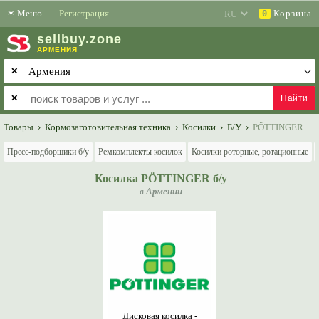
✶
Меню
Регистрация
Корзина
0
sell
buy
.zone
АРМЕНИЯ
✕
✕
Товары
›
Кормозаготовительная техника
›
Косилки
›
Б/У
›
PÖTTINGER
Пресс-подборщики б/у
Ремкомплекты косилок
Косилки роторные, ротационные
Косилка PÖTTINGER б/у
в Армении
Дисковая косилка -