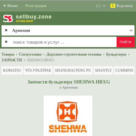
✶
Меню
Регистрация
Корзина
0
sell
buy
.zone
АРМЕНИЯ
✕
✕
Товары
›
Спецтехника
›
Дорожно-строительная техника
›
Бульдозеры
›
ЗАПЧАСТИ
›
SHEHWA HBXG
KOMATSU
ЧТЗ-УРАЛТРАК
SHANGHAI PENG PU
SHANTUI
CUMMINS
Запчасти бульдозера SHEHWA HBXG
в Армении