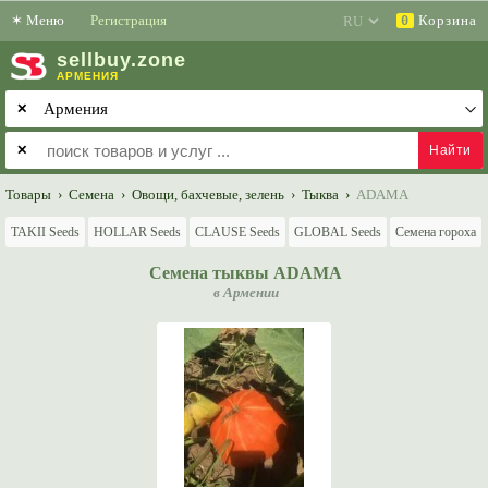
✶
Меню
Регистрация
Корзина
0
sell
buy
.zone
АРМЕНИЯ
✕
✕
Товары
›
Семена
›
Овощи, бахчевые, зелень
›
Тыква
›
ADAMA
TAKII Seeds
HOLLAR Seeds
CLAUSE Seeds
GLOBAL Seeds
Семена гороха
Семена тыквы ADAMA
в Армении