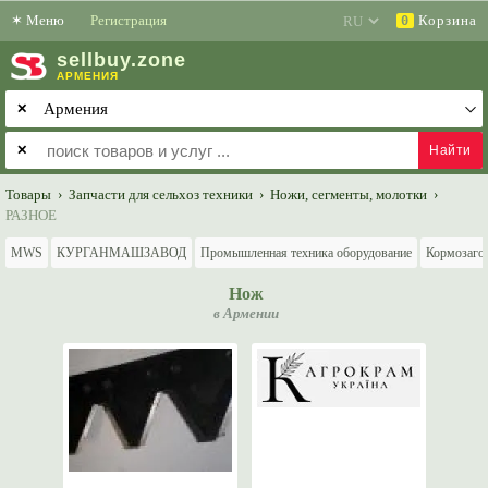
✶
Меню
Регистрация
Корзина
0
sell
buy
.zone
АРМЕНИЯ
✕
✕
Товары
›
Запчасти для сельхоз техники
›
Ножи, сегменты, молотки
›
РАЗНОЕ
MWS
КУРГАНМАШЗАВОД
Промышленная техника оборудование
Кормозагот
Нож
в Армении