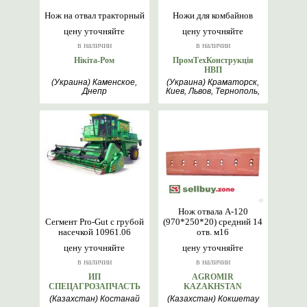
Нож на отвал тракторный
Ножи для комбайнов
цену уточняйте
цену уточняйте
в наличии
в наличии
Нікіта-Ром
ПромТехКонструкція
НВП
(Украина) Каменское,
(Украина) Краматорск,
Днепр
Киев, Львов, Тернополь,
Чернигів, Симферопіль
Нож отвала А-120
Сегмент Pro-Gut с грубой
(970*250*20) средний 14
насечкой 10961.06
отв. м16
цену уточняйте
цену уточняйте
в наличии
в наличии
ИП
AGROMIR
СПЕЦАГРОЗАПЧАСТЬ
KAZAKHSTAN
(Казахстан) Костанай
(Казахстан) Кокшетау