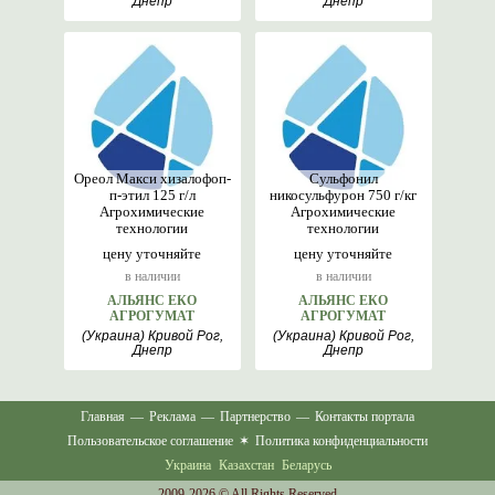
Днепр
Днепр
Ореол Макси хизалофоп-
Сульфонил
п-этил 125 г/л
никосульфурон 750 г/кг
Агрохимические
Агрохимические
технологии
технологии
цену уточняйте
цену уточняйте
в наличии
в наличии
АЛЬЯНС ЕКО
АЛЬЯНС ЕКО
АГРОГУМАТ
АГРОГУМАТ
(Украина) Кривой Рог,
(Украина) Кривой Рог,
Днепр
Днепр
Главная
—
Реклама
—
Партнерство
—
Контакты портала
Пользовательское соглашение
✶
Политика конфиденциальности
Украина
Казахстан
Беларусь
2009-2026 © All Rights Reserved