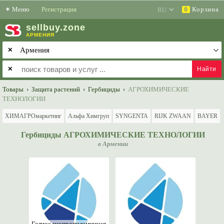
✶
Меню
Регистрация
Корзина
0
sell
buy
.zone
АРМЕНИЯ
✕
✕
Товары
›
Защита растений
›
Гербициды
›
АГРОХИМИЧЕСКИЕ
ТЕХНОЛОГИИ
ХИМАГРОмаркетинг
Альфа Химгруп
SYNGENTA
RIJK ZWAAN
BAYER
Гербициды АГРОХИМИЧЕСКИЕ ТЕХНОЛОГИИ
в Армении
Гелиос изопропиламинная